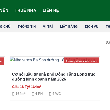
 NỀN
THUÊ NHÀ
LIÊN HỆ
G CHỦ
THÔNG TIN
VỊ TRÍ
MẶT BẰNG
DỊCH VỤ
TH
Sh
ện
Đường 20m kinh doanh
Cơ hội đầu tư nhà phố Đông Tăng Long trục
đường kinh doanh năm 2026
Giá: 18 Tỷ/ 164m²
164m²
4 PN
4 WC