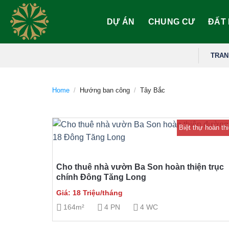
Skip
to
DỰ ÁN
CHUNG CƯ
ĐẤT
content
TRAN
Home
/
Hướng ban công
/
Tây Bắc
Biệt thự hoàn thi
Cho thuê nhà vườn Ba Son hoàn thiện trục
chính Đông Tăng Long
Giá: 18 Triệu/tháng
164m²
4 PN
4 WC