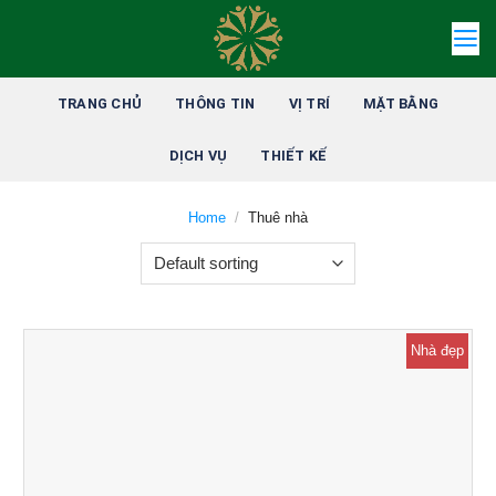
Skip
to
content
TRANG CHỦ
THÔNG TIN
VỊ TRÍ
MẶT BẰNG
DỊCH VỤ
THIẾT KẾ
Home
/
Thuê nhà
Nhà đẹp